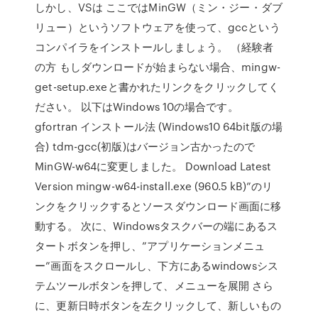
しかし、VSは ここではMinGW（ミン・ジー・ダブ
リュー）というソフトウェアを使って、gccという
コンパイラをインストールしましょう。 （経験者
の方 もしダウンロードが始まらない場合、mingw-
get-setup.exeと書かれたリンクをクリックしてく
ださい。 以下はWindows 10の場合です。
gfortran インストール法 (Windows10 64bit版の場
合) tdm-gcc(初版)はバージョン古かったので
MinGW-w64に変更しました。 Download Latest
Version mingw-w64-install.exe (960.5 kB)”のリ
ンクをクリックするとソースダウンロード画面に移
動する。 次に、Windowsタスクバーの端にあるス
タートボタンを押し、”アプリケーションメニュ
ー”画面をスクロールし、下方にあるwindowsシス
テムツールボタンを押して、メニューを展開 さら
に、更新日時ボタンを左クリックして、新しいもの