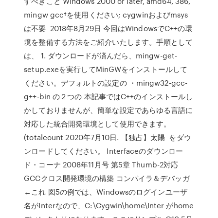
すべきこと Windows 2000 or later, amd64, 386,
mingw gcc†を使用ください; cygwinおよびmsys
は不要 2018年8月29日 今回はWindowsでC++の環
境を整備する方法をご紹介いたします。手順として
は、 1. ダウンロードが済んだら、mingw-get-
setup.exeを実行してMinGWをインストールして
ください。デフォルトの設定の ・mingw32-gcc-
g++-bin の２つの 本記事ではC++のインストールし
かしておりませんが、簡単な設定であらゆる言語に
対応した統合開発環境として使用できます。
(totalcount 2020年7月10日. 【独占】太陽 をダウ
ンロードしてください。 Interfaceのダウンロー
ド・コーナ 2008年11月号 第5章 Thumb-2対応
GCCクロス開発環境の構築 コンパイラ＆デバッガ
←これ 図5の例では、Windowsのログインユーザ
名がInterなので、C:\Cygwin\home\Inter がhome