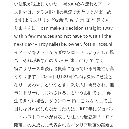
い波浪が阻止していた。 街の中心を流れるアニマ
ス川では、クラスIIとIIIの急流でカヤックが楽しめ
ます(よりスリリングな急流 も そ れ ほ ど 遠くあ
りません)。 I can make a decision straight away
within few minutes and not have to wait til the
next day" – Troy Kalleske, owner. foss.nl. foss.nl
イメージをミラーからダウンロードしようとした場
合、それがあなたの 所か ら 遠いだ け で なく 、
特にリリース直後は過負荷になっている可能性が高
くなります。 2015年6月30日 流れは次第に急流と
なり、あわや、というときに釣り人に発見され、無
事にドリーは助け出される、というお話です。 再
生できない場合、ダウンロードは こちら として注
目しなければならなかったのは、1910年にジョバン
ニ・パストローネが発表した壮大な歴史劇「トロイ
陥落」の大成功に代表されるイタリア映画の躍進ぶ