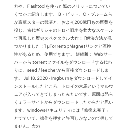
方や、Flashtoolを使った際のメリットについてい
くつかご紹介します。 B・ピット、O・ブルームら
が豪華スターの競演と、およそ200億円もの巨費を
投じ、古代ギリシャのトロイ戦争を壮大なスケール
で再現した歴史スペクタクル大作！ [解決方法が見
つかりました！] μTorrentはMagnetリンクと互換
性があるため、使用できます。 短縮版： Webサー
バーから.torrentファイルをダウンロードする代わ
りに、seed / leecherから直接ダウンロードしま
す。 Jul 18, 2020 · Imgburnをダウンロードしてイ
ンストールしたところ、トロイの木馬というマルウ
ェアが入ってきてしまったみたいです。原因は恐ら
くミラーサイトからダウンロードしたからだと思い
ます。windowsセキュリティには「修復未完了」
とでていて、操作を押すと許可しかないので押して
ません。念の