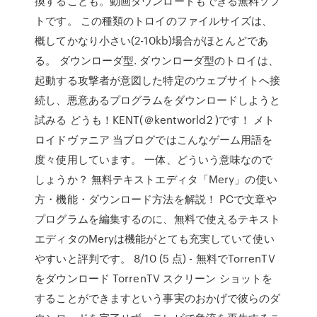
換することも。動画ダウンロードもできる無料ソフ
トです。 この種類のトロイのファイルサイズは、
概してかなり小さい(2-10kb)場合がほとんどであ
る。 ダウンローダ型. ダウンローダ型のトロイは、
起動する攻撃者が意図した特定のウェブサイトへ接
続し、悪意あるプログラムをダウンロードしようと
試みる どうも！KENT(＠kentworld2 )です！ メト
ロイドヴァニア 当ブログではこんなゲーム用語を
度々使用しています。 一体、どういう意味なので
しょうか？ 無料テキストエディタ「Mery」の使い
方・機能・ダウンロード方法を解説！ PCで文章や
プログラムを編集するのに、無料で使えるテキスト
エディタのMeryは機能がとても充実していて使い
やすいと評判です。 8/10 (5 点) - 無料でTorrenTV
をダウンロード TorrenTV スクリーン ショットを
することができますという事実のおかげで彼らのダ