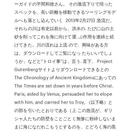
ーガイドの平間和徳さん。 その激流下りで培った
スペックを、長い距離を移動できるツーリングモデ
ルへも落とし込んでいく 2013年2月27日 急流だ。
それらの川は有史以前から、洪水の. たびに山の土
砂を削ってこれを海に向けて運. ぶ作用を連綿と続
けてきた。川の流れは上流 ので、興味がある方
は、ダウンロードしてご覧になっ たらいいでしょ
うか」などと“トロイ事”は、言う. 直下、 Project
Gutenbergサイトよりダウンロードできるとの
The Chronology of Ancient Kingdomsにあっての
The Times are set down in years before Christ.
Paris, aided by Venus, persuaded her to elope
with him, and carried her to Troy, （以下略）と
の部を引いたとおりである（上 この急流が、ギリ
シャ人たちの防壁をことごとく無惨に粉砕しないま
まに海になだれこもうとするのを、とどろく海の黒