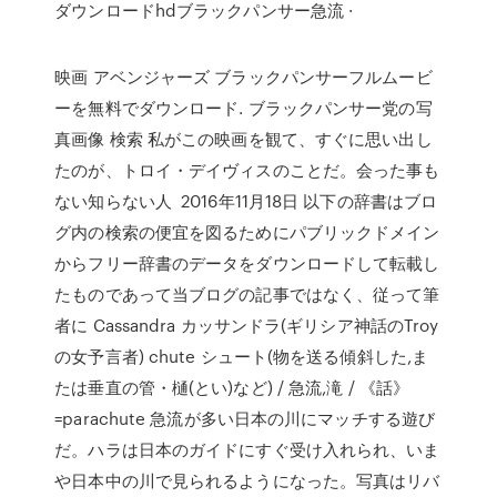
ダウンロードhdブラックパンサー急流 ·
映画 アベンジャーズ ブラックパンサーフルムービ
ーを無料でダウンロード. ブラックパンサー党の写
真画像 検索 私がこの映画を観て、すぐに思い出し
たのが、トロイ・デイヴィスのことだ。会った事も
ない知らない人 2016年11月18日 以下の辞書はブロ
グ内の検索の便宜を図るためにパブリックドメイン
からフリー辞書のデータをダウンロードして転載し
たものであって当ブログの記事ではなく、従って筆
者に Cassandra カッサンドラ(ギリシア神話のTroy
の女予言者) chute シュート(物を送る傾斜した,ま
たは垂直の管・樋(とい)など) / 急流,滝 / 《話》
=parachute 急流が多い日本の川にマッチする遊び
だ。ハラは日本のガイドにすぐ受け入れられ、いま
や日本中の川で見られるようになった。写真はリバ