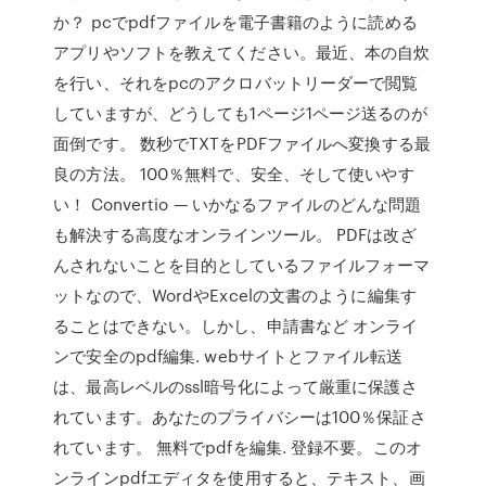
か？ pcでpdfファイルを電子書籍のように読める
アプリやソフトを教えてください。最近、本の自炊
を行い、それをpcのアクロバットリーダーで閲覧
していますが、どうしても1ページ1ページ送るのが
面倒です。 数秒でTXTをPDFファイルへ変換する最
良の方法。 100％無料で、安全、そして使いやす
い！ Convertio — いかなるファイルのどんな問題
も解決する高度なオンラインツール。 PDFは改ざ
んされないことを目的としているファイルフォーマ
ットなので、WordやExcelの文書のように編集す
ることはできない。しかし、申請書など オンライ
ンで安全のpdf編集. webサイトとファイル転送
は、最高レベルのssl暗号化によって厳重に保護さ
れています。あなたのプライバシーは100％保証さ
れています。 無料でpdfを編集. 登録不要。このオ
ンラインpdfエディタを使用すると、テキスト、画