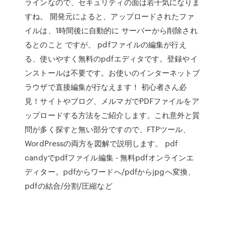
ラインなので、セキュリティの面は若干気になりま
すね。 開発元によると、アップロードされたファ
イルは、1時間後に自動的に サーバーから削除され
るとのこと ですが、 pdfファイルの編集が行え
る、使いやすく無料のpdfエディタです。登録やイ
ンストールは不要です。お使いのインターネットブ
ラウザで直接編集が行なえます！ 初心者さん必
見！サイトやブログ、メルマガでPDFファイルをア
ップロードする方法をご紹介します。これ意外と質
問が多く探すと無い部分ですので、FTPツール、
WordPressの両方を図解で説明します。 pdf
candyでpdfファイル編集 - 無料pdfオンラインエ
ディター。pdfからワードへ/pdfからjpgへ変換、
pdfの結合/分割/圧縮など