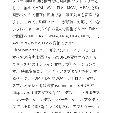
フリー 動画変換は優秀な動画変換 ソフトフリーと
して、無料でMP4、AVI、FLV、MOV、MP3など動
画形式の間で相互に変換でき、動画効果も変換でき
ます。これで、動画ファイルが順調に対応していな
いプレイヤーやデバイス端末で再生でき YouTube
の動画を MP3, AAC, WMA, M4A, OGG, MP4, 3GP,
AVI, MPG, WMV, FLV へ変換できます
ClipConverterは、一般的なフォーマットに、ほぼ
すべての音声,動画サイトのURLを変換することが
できる無料のオンライン変換アプリケーションで
す。 映像変換コンバータ・アダプタなどを紹介す
るページ。HDMIとDVIやVGA（アナログ）変換、
スマホとテレビを接続するmini・microHDMIや、
displayport用アダプタなど。 デスク 上下昇降デス
ク パーティションデスク パーティション アクティ
ブ フルHD（1080p）と4Kを含む - アプリケーショ