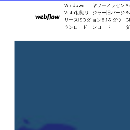
Windows
ヤフーメッセン
A
Vista初期リ
ジャー旧バージ
S
リースISOダ
ョン8.1をダウ
G
ウンロード
ンロード